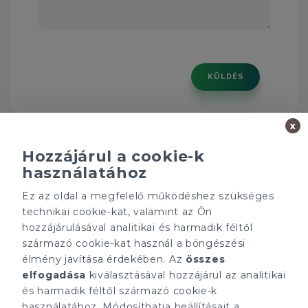
KÜLDÉS
x
Hozzájárul a cookie-k
használatához
Ez az oldal a megfelelő működéshez szükséges
Minden ügynökségnek saját tulajdonosa van és önállóan
technikai cookie-kat, valamint az Ön
működik.
hozzájárulásával analitikai és harmadik féltől
ÁRFOLYAM 06/08/2026
származó cookie-kat használ a böngészési
EUR 363.03 HUF
élmény javítása érdekében. Az
összes
elfogadása
kiválasztásával hozzájárul az analitikai
CÉGÜNK
ELÉRHETŐSÉGEINK
és harmadik féltől származó cookie-k
Gruppo T.F.M. Szolgáltató
tecnocasa.hu
használatához. Módosíthatja beállításait a