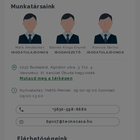
Munkatársaink
Márk Amsbacher
Blanka Kinga Enyedi
Kerezsi Dorina
IRODATULAJDONOS
IRODAVEZETŐ
IRODATULAJDONOS
1032 Budapest, Ágoston utca, 3. fsz. 4.
Városrész: III. kerület Óbuda hegyvidék
Mutasd meg a térképen
Nyitvatartás: Hétfő-Péntek: 09:00-19:00,Szombat:
09:00-13:00
+3630-598-6680
bpvc7@tecnocasa.hu
Elérhetőségeink