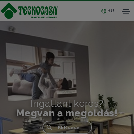
HU
Tog
nav
Ingatlant keres?
Megvan a megoldás!
KERESÉS