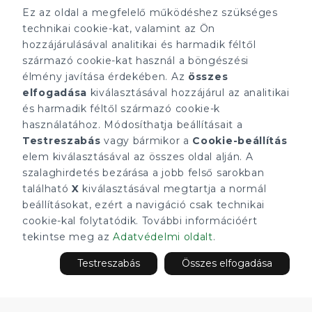
Ez az oldal a megfelelő működéshez szükséges
technikai cookie-kat, valamint az Ön
hozzájárulásával analitikai és harmadik féltől
származó cookie-kat használ a böngészési
élmény javítása érdekében. Az
összes
elfogadása
kiválasztásával hozzájárul az analitikai
és harmadik féltől származó cookie-k
használatához. Módosíthatja beállításait a
Testreszabás
vagy bármikor a
Cookie-beállítás
elem kiválasztásával az összes oldal alján. A
szalaghirdetés bezárása a jobb felső sarokban
Minden ügynökségnek saját tulajdonosa van és önállóan
működik.
található
X
kiválasztásával megtartja a normál
beállításokat, ezért a navigáció csak technikai
ÁRFOLYAM 06/08/2026
EUR 363.03 HUF
cookie-kal folytatódik. További információért
tekintse meg az
Adatvédelmi oldalt
.
CÉGÜNK
ELÉRHETŐSÉGEINK
Testreszabás
Összes elfogadása
Gruppo T.F.M. Szolgáltató
tecnocasa.hu
Zrt.
Gruppo T.F.M. Szolgáltató
Rólunk
Zrt.
A Tecnocasa csoport