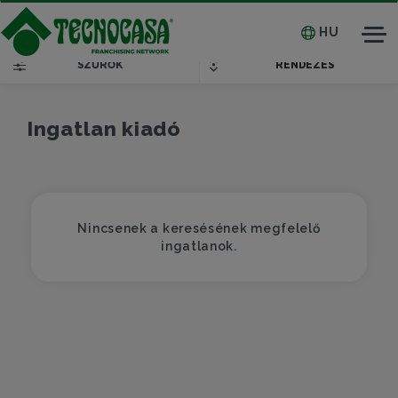
HU
Tog
SZŰRŐK
RENDEZÉS
nav
Ingatlan kiadó
Nincsenek a keresésének megfelelő
ingatlanok.