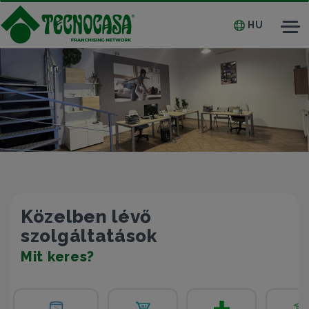
HU
Tog
nav
Közelben lévő
szolgáltatások
Mit keres?