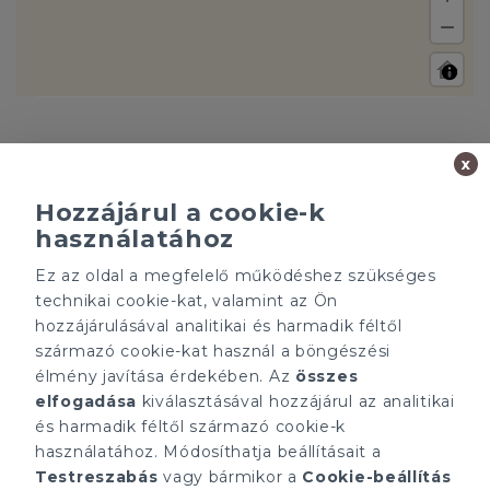
x
Hozzájárul a cookie-k
használatához
Ez az oldal a megfelelő működéshez szükséges
Minden ügynökségnek saját tulajdonosa van és önállóan
technikai cookie-kat, valamint az Ön
működik.
hozzájárulásával analitikai és harmadik féltől
ÁRFOLYAM 06/08/2026
származó cookie-kat használ a böngészési
EUR 363.03 HUF
élmény javítása érdekében. Az
összes
elfogadása
kiválasztásával hozzájárul az analitikai
CÉGÜNK
ELÉRHETŐSÉGEINK
és harmadik féltől származó cookie-k
Gruppo T.F.M. Szolgáltató
tecnocasa.hu
használatához. Módosíthatja beállításait a
Zrt.
Gruppo T.F.M. Szolgáltató
Testreszabás
vagy bármikor a
Cookie-beállítás
Rólunk
Zrt.