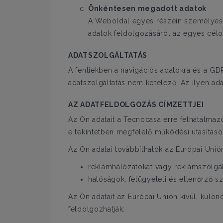
Önkéntesen megadott adatok
A Weboldal egyes részein személyes a
adatok feldolgozásáról az egyes célo
ADATSZOLGÁLTATÁS
A fentiekben a navigációs adatokra és a GD
adatszolgáltatás nem kötelező. Az ilyen ad
AZ ADATFELDOLGOZÁS CÍMZETTJEI
Az Ön adatait a Tecnocasa erre felhatalmazo
e tekintetben megfelelő működési utasításo
Az Ön adatai továbbíthatók az Európai Unión
reklámhálózatokat vagy reklámszolgált
hatóságok, felügyeleti és ellenőrző s
Az Ön adatait az Európai Unión kívül, külön
feldolgozhatják: