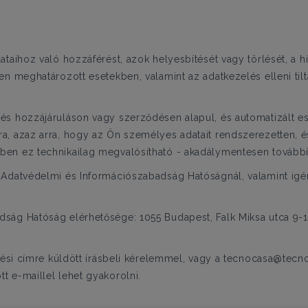
ataihoz való hozzáférést, azok helyesbítését vagy törlését, a 
en meghatározott esetekben, valamint az adatkezelés elleni ti
s hozzájáruláson vagy szerződésen alapul, és automatizált es
, azaz arra, hogy az Ön személyes adatait rendszerezetten, é
en ez technikailag megvalósítható - akadálymentesen továbbí
Adatvédelmi és Információszabadság Hatóságnál, valamint igény
ág Hatóság elérhetősége: 1055 Budapest, Falk Miksa utca 9-11.
zési címre küldött írásbeli kérelemmel, vagy a tecnocasa@tecno
t e-maillel lehet gyakorolni.