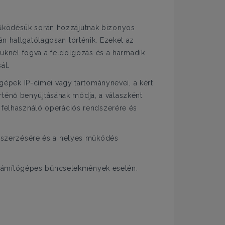
űködésük során hozzájutnak bizonyos
n hallgatólagosan történik. Ezeket az
güknél fogva a feldolgozás és a harmadik
át.
gépek IP-címei vagy tartománynevei, a kért
örténő benyújtásának módja, a válaszként
t a felhasználó operációs rendszerére és
egszerzésére és a helyes működés
t számítógépes bűncselekmények esetén.