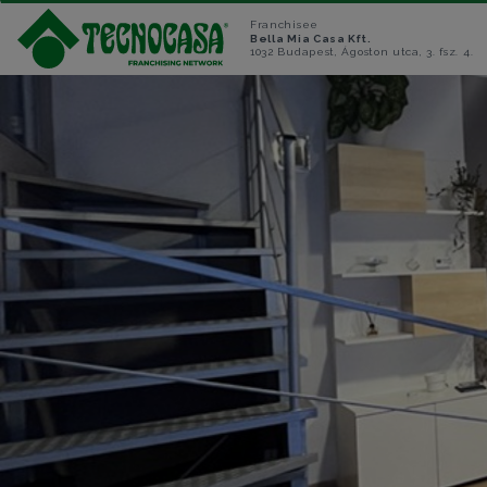
Franchisee
Bella Mia Casa Kft.
1032 Budapest, Ágoston utca, 3. fsz. 4.