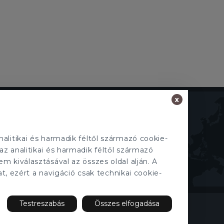
x
TECNOCASA A VILÁGBAN
Olaszország
,
Spanyolország
,
Magyarország
,
Mexikó
,
Lengyelország
,
Franciaország
,
alitikai és harmadik féltől származó cookie-
Tunézia
,
Thaiföld
,
San Marino
az analitikai és harmadik féltől származó
em kiválasztásával az összes oldal alján. A
t, ezért a navigáció csak technikai cookie-
Testreszabás
Összes elfogadása
aját tulajdonosa van és önállóan működik.