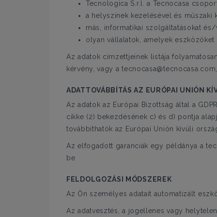
Tecnologica S.r.l. a Tecnocasa csoporth
a helyszínek kezelésével és műszaki k
más, informatikai szolgáltatásokat és/v
olyan vállalatok, amelyek eszközöket 
Az adatok címzettjeinek listája folyamatosa
kérvény, vagy a tecnocasa@tecnocasa.com, 
ADATTOVÁBBÍTÁS AZ EURÓPAI UNIÓN KÍ
Az adatok az Európai Bizottság által a GDPR
cikke (2) bekezdésének c) és d) pontja alap
továbbíthatók az Európai Unión kívüli orsz
Az elfogadott garanciák egy példánya a 
be
FELDOLGOZÁSI MÓDSZEREK
Az Ön személyes adatait automatizált eszkö
Az adatvesztés, a jogellenes vagy helytel