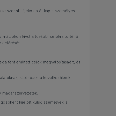
e szerinti tájékoztatót kap a személyes
ormációkon kívül a további célokra történő
k elérését.
k a fent említett célok megvalósításáért, és
llalatoknak, különösen a következőknek
agy magánszervezetek.
lgozóként kijelölt külső személyek is