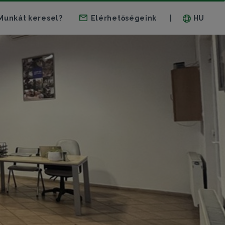
Munkát keresel?
Elérhetőségeink
HU
|