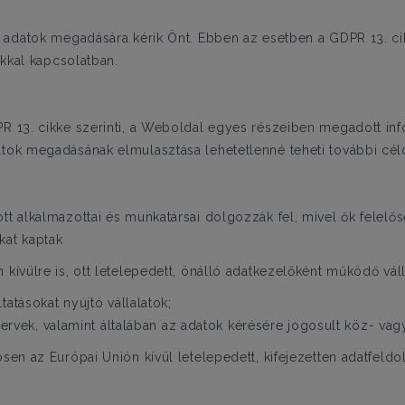
datok megadására kérik Önt. Ebben az esetben a GDPR 13. cikk
kkal kapcsolatban.
PR 13. cikke szerinti, a Weboldal egyes részeiben megadott inf
atok megadásának elmulasztása lehetetlenné teheti további célo
tt alkalmazottai és munkatársai dolgozzák fel, mivel ők felelőse
kat kaptak
 kívülre is, ott letelepedett, önálló adatkezelőként működő vá
atásokat nyújtó vállalatok;
zervek, valamint általában az adatok kérésére jogosult köz- v
ösen az Európai Unión kívül letelepedett, kifejezetten adatfeldo