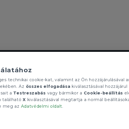
ELÉRHETŐSÉGEINK
Szolgáltató Zrt.
tecnocasa.hu
nálatához
Gruppo T.F.M. Szolgáltató Zrt.
soport
1068 Budapest, Király utca 102
 technikai cookie-kat, valamint az Ön hozzájárulásával an
l?
+36 1 352 1900
rdekében. Az
összes elfogadása
kiválasztásával hozzájárul 
info@tecnocasa.hu
ásait a
Testreszabás
vagy bármikor a
Cookie-beállítás
el
n található
X
kiválasztásával megtartja a normál beállításoka
tse meg az
Adatvédelmi oldalt
.
 IVA 27421275-2-42 - 1068 Budapest, Király utca 102.. Minden ügynökségnek s
Adatvédelmi irányelvek
|
Cookies tájékoztató