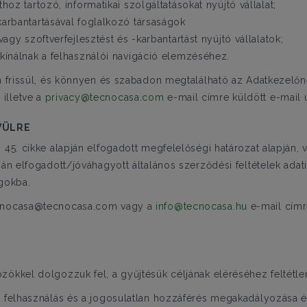
oz tartozó, informatikai szolgáltatásokat nyújtó vállalat;
arbantartásával foglalkozó társaságok
agy szoftverfejlesztést és -karbantartást nyújtó vállalatok;
kínálnak a felhasználói navigáció elemzéséhez.
n frissül, és könnyen és szabadon megtalálható az Adatkezelőnek
illetve a
privacy@tecnocasa.com
e-mail címre küldött e-mail ú
VÜLRE
 45. cikke alapján elfogadott megfelelőségi határozat alapján, 
ján elfogadott/jóváhagyott általános szerződési feltételek adat
ágokba.
tecnocasa@tecnocasa.com vagy a
info@tecnocasa.hu
e-mail címr
zökkel dolgozzuk fel, a gyűjtésük céljának eléréséhez feltétle
en felhasználás és a jogosulatlan hozzáférés megakadályozása 