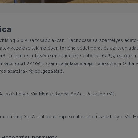
ica
sing S.p.A. (a továbbiakban: 'Tecnocasa') a személyes adato
 kezelése tekintetében történő védelméről és az ilyen adat
éről (általános adatvédelmi rendelet) szóló 2016/679 európai 
munkacsoport 2/2001. számú ajánlása alapján tájékoztatja Önt a
yes adatainak feldolgozásáról
A., székhelye: Via Monte Bianco 60/a - Rozzano (MI).
ranchising S.p.A.-nál lehet kapcsolatba lépni, székhelye: Via 