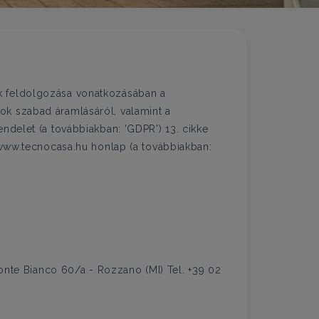
k feldolgozása vonatkozásában a
ok szabad áramlásáról, valamint a
rendelet (a továbbiakban: 'GDPR') 13. cikke
 www.tecnocasa.hu honlap (a továbbiakban:
Monte Bianco 60/a - Rozzano (MI) Tel. +39 02