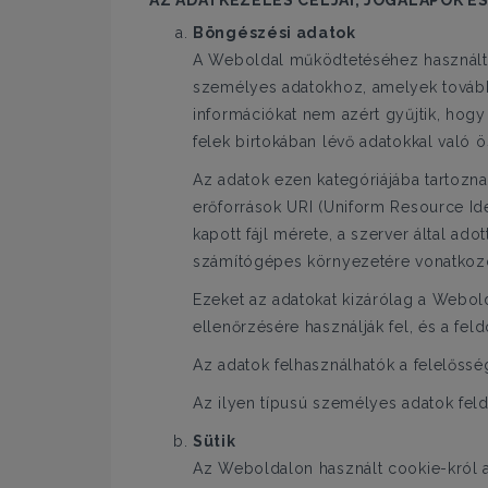
AZ ADATKEZELÉS CÉLJAI, JOGALAPOK É
Böngészési adatok
A Weboldal működtetéséhez használt 
személyes adatokhoz, amelyek továbbí
információkat nem azért gyűjtik, hogy
felek birtokában lévő adatokkal való 
Az adatok ezen kategóriájába tartozna
erőforrások URI (Uniform Resource Iden
kapott fájl mérete, a szerver által ado
számítógépes környezetére vonatkoz
Ezeket az adatokat kizárólag a Webol
ellenőrzésére használják fel, és a fel
Az adatok felhasználhatók a felelőss
Az ilyen típusú személyes adatok fel
Sütik
Az Weboldalon használt cookie-król a 