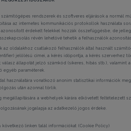
S MEGŐRZÉSI IDŐSZAKOK
számítógépes rendszerek és szoftveres eljárások a normál m
tása az internetes kommunikációs protokollok használata sorá
 azonosított érdekelt felekkel hozzák összefüggésbe, de jelle
összekapcsolás révén lehetővé tehetik a felhasználók azonosítás
k az oldalakhoz csatlakozó felhasználók által használt számító
tifier) jelölésű címei, a kérés időpontja, a kérés szerverhez t
tt válasz állapotát jelző számkód (sikeres, hibás stb.), valamin
ó egyéb paraméterek.
dal használatára vonatkozó anonim statisztikai információk m
dolgozás után azonnal törlik.
ég megállapítására a webhelyek kárára elkövetett feltételezet
dolgozásának jogalapja az adatkezelő jogos érdeke.
következő linken talál információkat (Cookie Policy)