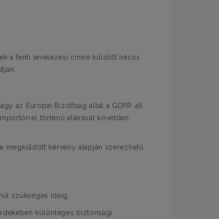
 a fenti levelezési címre küldött írásos
tján.
vagy az Európai Bizottság által a GDPR 46.
importőrrel történő aláírását követően
e megküldött kérvény alapján szerezhető
nül szükséges ideig.
érdekében különleges biztonsági