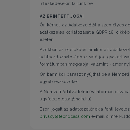
intézkedéseket tartunk be.
AZ ÉRINTETT JOGAI
Ön kérheti az Adatkezelőtől a személyes ad
adatkezelés korlátozását a GDPR 18. cikkéb
esetén.
Azokban az esetekben, amikor az adatkezelé
adathordozhatósághoz való jog gyakorlására
formátumban megkapja, valamint - amennyib
Ön bármikor panaszt nyújthat be a Nemzeti 
egyéb eszközöket.
A Nemzeti Adatvédelmi és Információszabads
ugyfelszolgalat@naih.hu).
Ezen jogait az adatkezelőnek a fenti levele
privacy@tecnocasa.com
e-mail címre küldöt