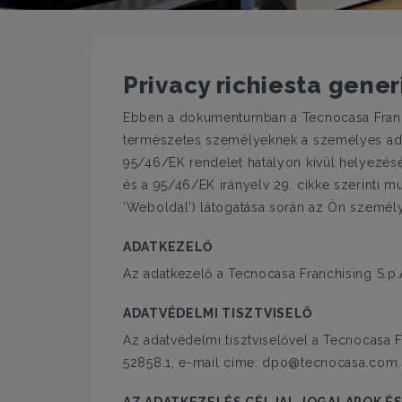
Privacy richiesta gener
Ebben a dokumentumban a Tecnocasa Franchi
természetes személyeknek a személyes adatok
95/46/EK rendelet hatályon kívül helyezés
és a 95/46/EK irányelv 29. cikke szerinti 
'Weboldal') látogatása során az Ön személ
ADATKEZELŐ
Az adatkezelő a Tecnocasa Franchising S.p.
ADATVÉDELMI TISZTVISELŐ
Az adatvédelmi tisztviselővel a Tecnocasa F
52858.1, e-mail címe: dpo@tecnocasa.com.