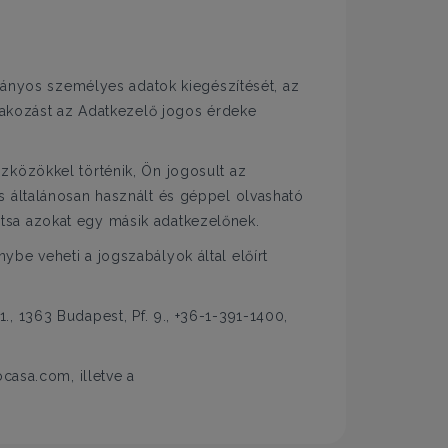
hiányos személyes adatok kiegészítését, az
ltakozást az Adatkezelő jogos érdeke
zközökkel történik, Ön jogosult az
s általánosan használt és géppel olvasható
tsa azokat egy másik adatkezelőnek.
be veheti a jogszabályok által előírt
, 1363 Budapest, Pf. 9., +36-1-391-1400,
casa.com, illetve a