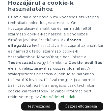
Hozzájárul a cookie-k
használatához
Ez az oldal a megfelelő működéshez szükséges
Minden ügynökségnek saját tulajdonosa van és önállóan
technikai cookie-kat, valamint az Ön
működik.
hozzájárulásával analitikai és harmadik féltől
ÁRFOLYAM 07/08/2026
származó cookie-kat használ a böngészési
EUR 366.4 HUF
élmény javítása érdekében. Az
összes
elfogadása
kiválasztásával hozzájárul az analitikai
CÉGÜNK
ELÉRHETŐSÉGEINK
és harmadik féltől származó cookie-k
Gruppo T.F.M. Szolgáltató
tecnocasa.hu
használatához. Módosíthatja beállításait a
Zrt.
Gruppo T.F.M. Szolgáltató
Testreszabás
vagy bármikor a
Cookie-beállítás
Rólunk
Zrt.
A Tecnocasa csoport
elem kiválasztásával az összes oldal alján. A
1068 Budapest, Király
Munkát keresel?
utca 102
szalaghirdetés bezárása a jobb felső sarokban
+36 1 352 1900
található
X
kiválasztásával megtartja a normál
info@tecnocasa.hu
beállításokat, ezért a navigáció csak technikai
cookie-kal folytatódik. További információért
tekintse meg az
Adatvédelmi oldalt
.
2026 Gruppo T.F.M. Szolgáltató Zrt. - P. IVA 27421275-2-42 - 1068
Budapest, Király utca 102.. Minden ügynökségnek saját
Testreszabás
Összes elfogadása
tulajdonosa van és önállóan működik.