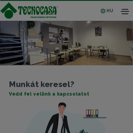
HU
Tog
nav
Munkát keresel?
Vedd fel velünk a kapcsolatot