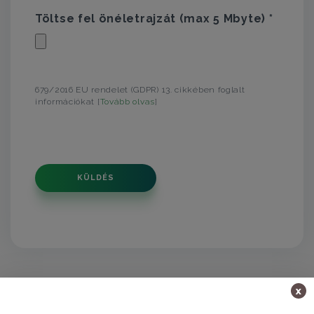
Töltse fel önéletrajzát (max 5 Mbyte) *
679/2016 EU rendelet (GDPR) 13. cikkében foglalt
információkat [
Tovább olvas
]
KÜLDÉS
x