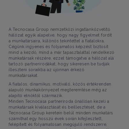
A Tecnocasa Group nemzetközi ingatlanközvetítő
hálózat egyik alapelve, hogy nagy figyelmet fordít
a munkatársaira, különös tekintettel a fiatalokra.
Cégünk ingyenes és folyamatos képzést biztosít
mind a kezdő, mind a már tapasztalattal rendelkező
munkatársak részére, ezzel támogatva a hálózat alá
tartozó partnerirodákat, hogy sikeresen be tudják
illeszteni soraikba az újonnan érkező
munkatársakat.
A fiatalos, dinamikus, motiváló, közös értékrenden
alapuló munkakörnyezet megteremtése még az
alapító elnöktől származik.
Minden Tecnocasa partneriroda önállóan kezeli a
munkatársak kiválasztását és beillesztését, de a
Tecnocasa Group keretein belül minden munkatárs
számíthat egy hosszú évek során kifejlesztett,
felépített és folyamatosan megújuló rendszerre,