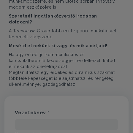
munkamódszerre, és nem utolsó sorban innovatív,
modern eszközökre is.
Szeretnél ingatlanközvetítő irodában
dolgozni?
A Tecnocasa Group több mint 14.000 munkahelyet
teremtett világszerte.
Meséld el nekünk ki vagy, és mik a céljaid!
Ha úgy érzed, jó kommunikációs és
kapcsolatteremtő képességgel rendelkezel, küldd
el nekünk az önéletrajzodat.
Megtanulhatsz egy érdekes és dinamikus szakmát,
többféle képességet is elsajátíthatsz, és rengeteg
sikerélménnyel gazdagodhatsz.
Vezetéknév *